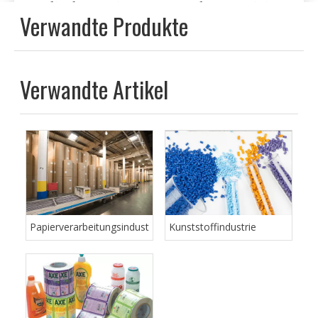
angepasst werden)
Yafei-Messer bietet eine komplette Linie
von Verpackungsmesser für alle vertikalen
Fülldichtung, horizontalen Fülldichtung
und vakuumbildenden
Verpackungsmaschinen.
Wir bieten die feinsten Qualitätsgut-
Verpackungsmesser, Zickzack- und
Glattschneidermesser und Amboss,
abgeschrägte Scher-Schneiden von
Messern, Fächer-Form-Messer, Over-
Wrap-Wrap-Wrap-Messer und Case-
Kegelmesser. Messer werden aus einer
Vielzahl von Materialien hergestellt,
darunter Edelstahl, D-2,
Hochgeschwindigkeitsstahl und
Hartmetall. Wir stocken ein breites
Sortiment an Messern und können