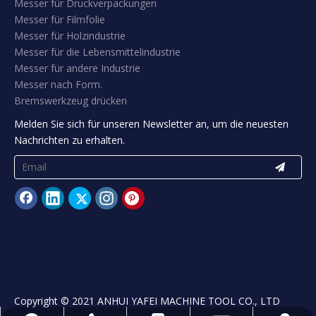
3. Spezielle
Formschneidmesser für den
Verpackungsfolienfilm.
Egal, ob Sie filmen, geschnitten,
zurückspulen, abgeschnitten oder
perfoilieren, yafei fertigt und liefert und
liefert das richtige Schneidklingen für Ihre
Film- &
Folienkonvertierungsanwendungen. Einige
unserer Verpackungsmesseranwendungen
umfassen Perforation, Guillotin-Schnitt,
Rückspulen und Abschneiden. Unsere
Maschinenmesser und Industrieklingen
für die Film- & Folienumwandlung
befinden sich in gerader, kreisförmiger,