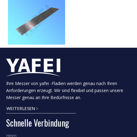
Gerade Schneidklingen für
Tabakblätter
In den Einkaufswagen
Ihre Messer von yafei -Fladien werden genau nach Ihren
1
2
3
4
...
65
»
Anforderungen erzeugt. Wir sind flexibel und passen unsere
Messer genau an Ihre Bedürfnisse an.
WEITERLESEN
PRODUKT KLASSIFIKATION
Schnelle Verbindung
Heim