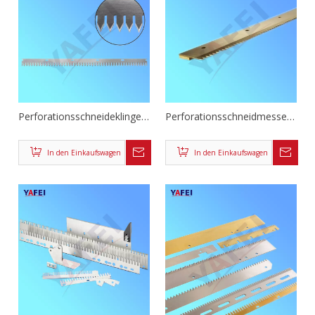
Perforationsschneideklingen
Perforationsschneidmesser
für Seidenpapier
für Kunststofffolien
In den Einkaufswagen
In den Einkaufswagen