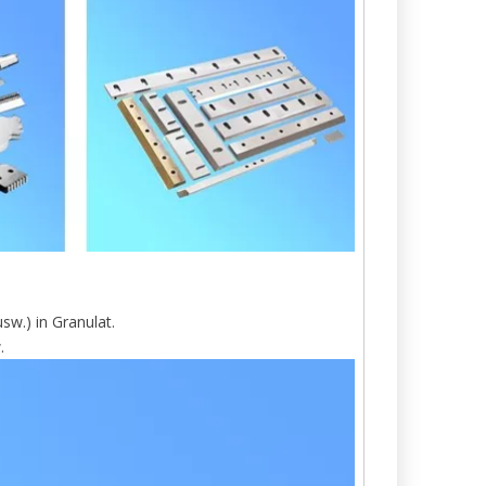
w.) in Granulat.
.