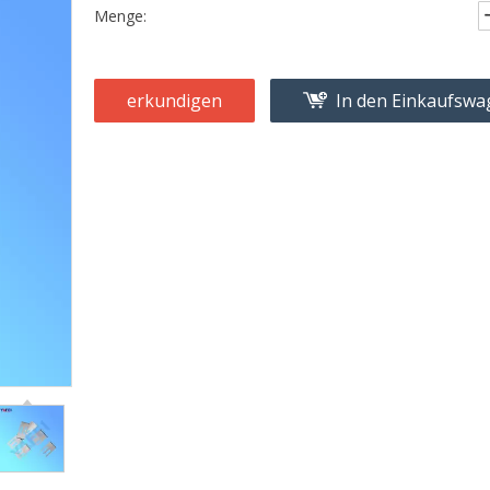
Menge:
erkundigen
In den Einkaufsw