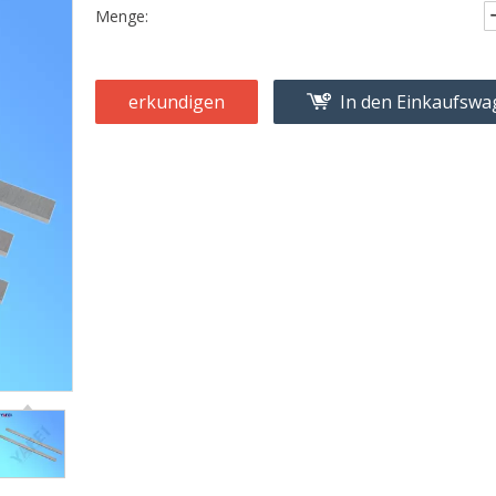
Menge:
erkundigen
In den Einkaufsw