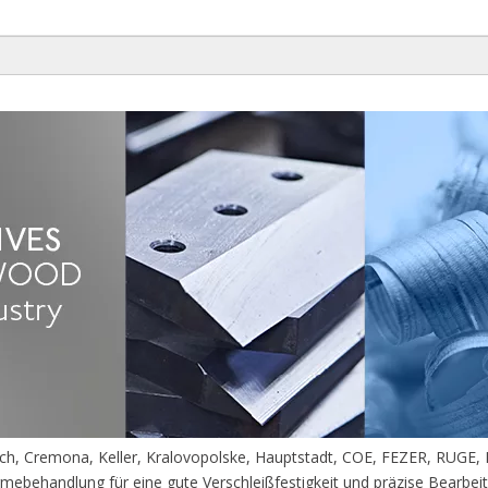
bach, Cremona, Keller, Kralovopolske, Hauptstadt, COE, FEZER, 
rmebehandlung für eine gute Verschleißfestigkeit und präzise Bearbei