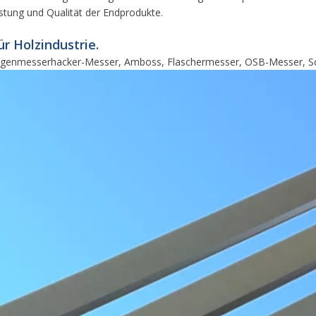
istung und Qualität der Endprodukte.
r Holzindustrie.
Gegenmesserhacker-Messer, Amboss, Flaschermesser, OSB-Messer, Sc