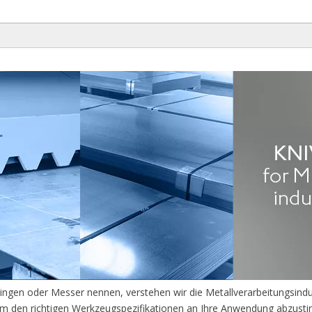
 Klingen oder Messer nennen, verstehen wir die Metallverarbeitungsindu
 um den richtigen Werkzeugspezifikationen an Ihre Anwendung abzust