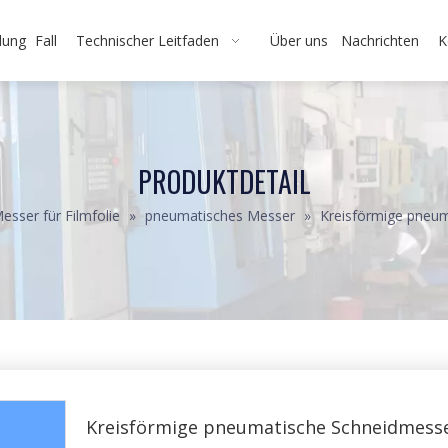
dung
Fall
Technischer Leitfaden
Über uns
Nachrichten
K
PRODUKTDETAIL
esser für Filmfolie
»
pneumatisches Messer
»
Kreisförmige pneu
Kreisförmige pneumatische Schneidmess