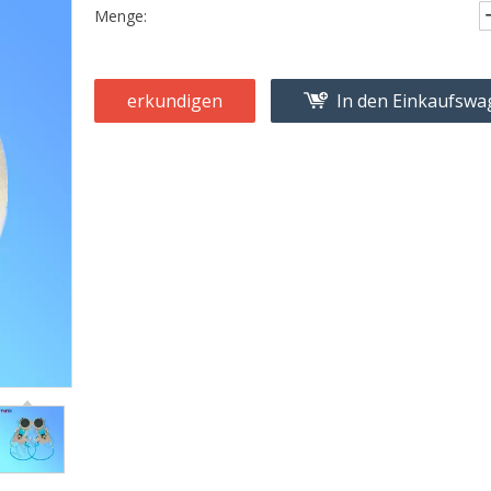
Menge:
erkundigen
In den Einkaufsw