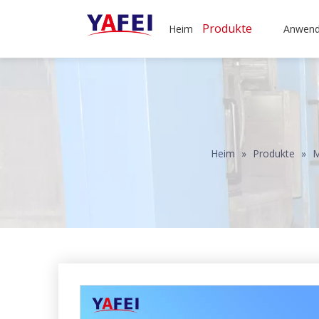
Produkte
Heim
Anwen
Heim
»
Produkte
»
M