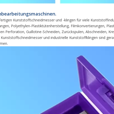
ienbearbeitungsmaschinen.
 fertigen Kunststoffschneidmesser und -klingen für viele Kunststoffind
en, Polyethylen-Plastiktütenherstellung, Filmkonvertierungen, Plasti
rforation, Guillotine-Schneiden, Zurückspulen, Abschneiden, Kreuzs
ststoffschneidmesser und industrielle Kunststoffklingen sind gerade
rmen.