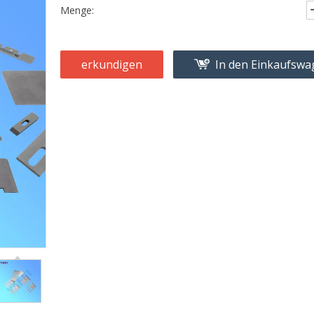
Menge:
erkundigen
In den Einkaufsw