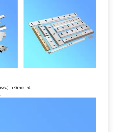
w.) in Granulat.
.