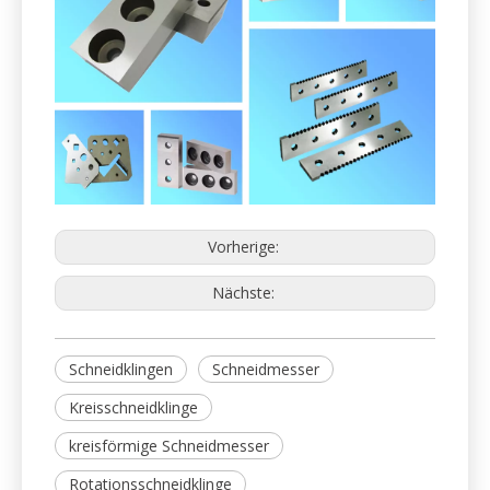
2. Scherblätter für Schnittleitungen und
Schermaschinen.
Wir liefern Standard- und individuelle Designs. Unsere
Produktpalette für die Schermaschinen. Bei
Grenzleitungen und für Guillotinschere herstellen wir
hochpräzise Messer und Scherblätter mit einer Länge
von bis zu 6000 mm.