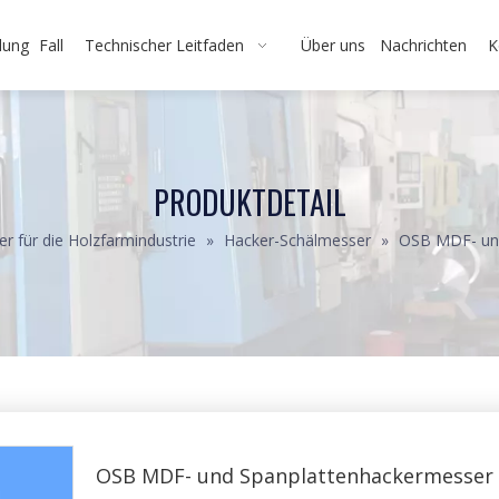
dung
Fall
Technischer Leitfaden
Über uns
Nachrichten
K
PRODUKTDETAIL
r für die Holzfarmindustrie
»
Hacker-Schälmesser
»
OSB MDF- und
OSB MDF- und Spanplattenhackermesser