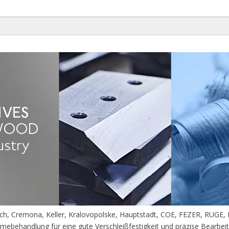
bach, Cremona, Keller, Kralovopolske, Hauptstadt, COE, FEZER, 
rmebehandlung für eine gute Verschleißfestigkeit und präzise Bearbei