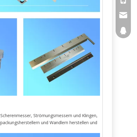
yafeibl
894068
en, Scherenmesser, Strömungsmessern und Klingen,
erpackungsherstellern und Wandlern herstellen und