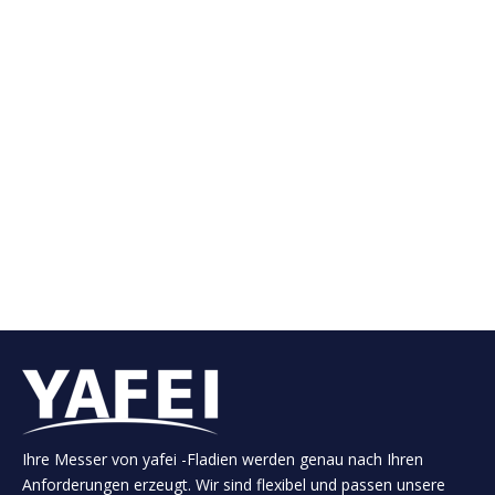
3. Maschinenmesser für die
Reifenindustrie
Wir liefern Standard- und individuelle Designs. Unsere
Produktpalette für die Gummiindustrie umfasst.
Einschließlich aber nicht begrenzt:
Stahlschnurscherschere, raue Blattschneidmesser,
Messer abgeschnitten, kreisförmige Messer,
Extrudermesser, Crush Cutter, geschirrte
Schneidmesser, gerade Messer, Pin-