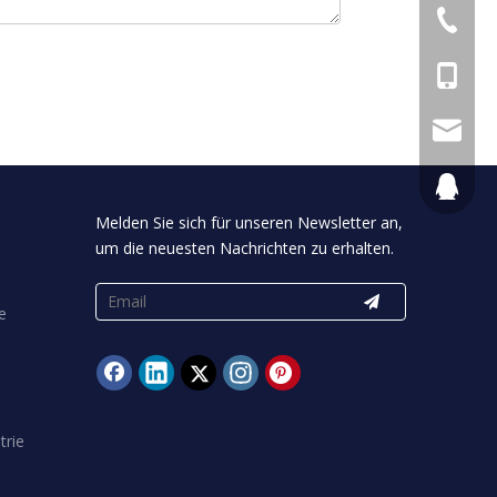
+86555
+ 86 13
yafeibl
894068
Melden Sie sich für unseren Newsletter an,
um die neuesten Nachrichten zu erhalten.
e
trie