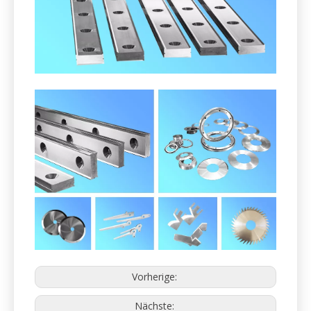
2. Shredder-Brecher Granulator-Messer
für die Recyclingindustrie
Wir unterstützen die Recyclingbranche mit effizienten
Klingen und Systemen.
Einschließlich aber nicht begrenzt: Fliegen- und
Bettmesser, Shredder-Klingen, Brechermesser,
Schneidklingen, Rotor- und Statormesser usw.