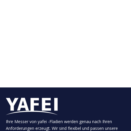
3. Maschinenmesser für die
Reifenindustrie
Wir liefern Standard- und individuelle Designs. Unsere
Produktpalette für die Gummiindustrie umfasst.
Einschließlich aber nicht begrenzt:
Stahlschnurscherschere, raue Blattschneidmesser,
Messer abgeschnitten, kreisförmige Messer,